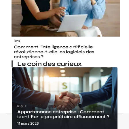
B2B
Comment l’intelligence artificielle
révolutionne-t-elle les logiciels des
entreprises ?
Le coin des curieux
DROIT
Appartenance entreprise : Comment
identifier le propriétaire efficacement ?
Contact
Mentions Légales
Sitemap
11 mars 2026