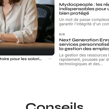
Mydocpeople : les ré
indispensables pour
bien protégé
Un mot de passe complexe n
garantir l'intégrité d'un co
B2B
Next Generation Enro
services personnalis
la gestion des emplo
La gestion des ressources
Congé d’été obligatoire pour les salariés : mythe ou réalité ?
rapidement, poussée par d
technologiques et des
…
Conseils