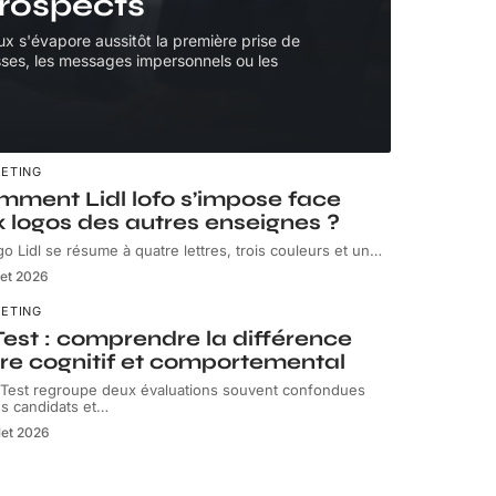
 prospects
x s'évapore aussitôt la première prise de
sses, les messages impersonnels ou les
ETING
ment Lidl lofo s’impose face
 logos des autres enseignes ?
go Lidl se résume à quatre lettres, trois couleurs et un
…
llet 2026
ETING
Test : comprendre la différence
re cognitif et comportemental
 Test regroupe deux évaluations souvent confondues
es candidats et
…
llet 2026