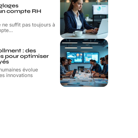
glages
 un compte RH
e suffit pas toujours à
mpte
…
llment : des
és pour optimiser
yés
 humaines évolue
es innovations