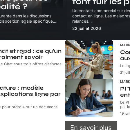
font fuir les
alité ?
Un contact commercial sur deu
urante dans les discussions
contact en ligne. Les maladre
isposition légale spécifique.
…
relances
…
22 juillet 2026
MARK
hat et rgpd : ce qu’un
Com
vraiment savoir
aux
e Chat sous trois offres distinctes
Le lo
21 jui
MARK
nature : modèle
PI 
plications ligne par
ent
Le PI
par l
« pour ordre » sur un document
19 jui
En savoir plus