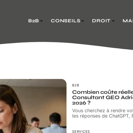
B2B
CONSEILS
DROIT
MA
B2B
Combien coûte réell
Consultant GEO Adri
2026 ?
Vous cherchez à rendre vo
les réponses de ChatGPT, P
SERVICES