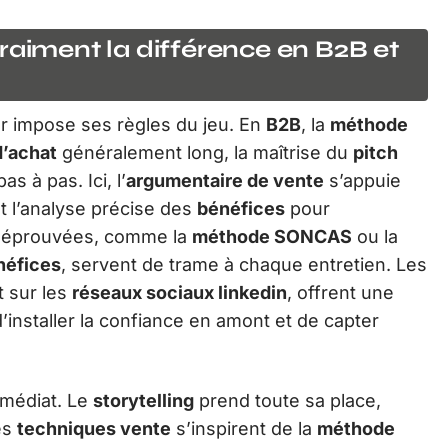
raiment la différence en B2B et
ur impose ses règles du jeu. En
B2B
, la
méthode
d’achat
généralement long, la maîtrise du
pitch
s à pas. Ici, l’
argumentaire de vente
s’appuie
t l’analyse précise des
bénéfices
pour
éprouvées, comme la
méthode SONCAS
ou la
néfices
, servent de trame à chaque entretien. Les
 sur les
réseaux sociaux linkedin
, offrent une
d’installer la confiance en amont et de capter
mmédiat. Le
storytelling
prend toute sa place,
Les
techniques vente
s’inspirent de la
méthode