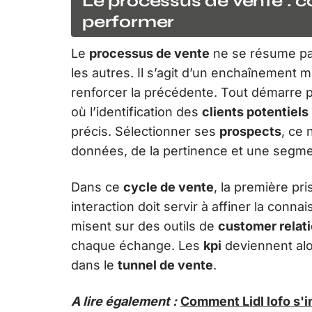
Le processus de vente : 
performer
Le
processus de vente
ne se résume pas
les autres. Il s’agit d’un enchaînemen
renforcer la précédente. Tout démarre 
où l’identification des
clients potentiels
précis. Sélectionner ses
prospects
, ce 
données, de la pertinence et une segme
Dans ce
cycle de vente
, la première pr
interaction doit servir à affiner la conn
misent sur des outils de
customer rela
chaque échange. Les
kpi
deviennent alo
dans le
tunnel de vente
.
A lire également :
Comment Lidl lofo s'