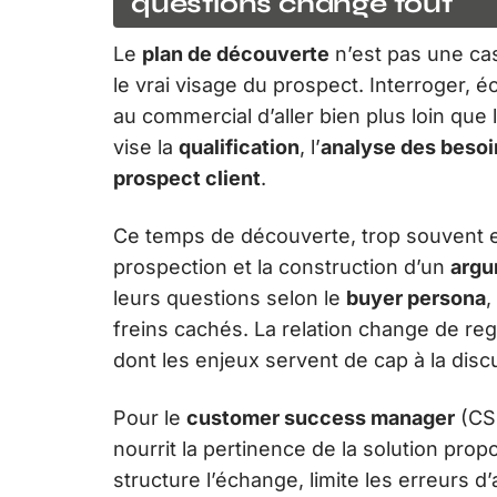
questions change tout
Le
plan de découverte
n’est pas une cas
le vrai visage du prospect. Interroger, é
au commercial d’aller bien plus loin que
vise la
qualification
, l’
analyse des besoi
prospect client
.
Ce temps de découverte, trop souvent ex
prospection et la construction d’un
argu
leurs questions selon le
buyer persona
,
freins cachés. La relation change de regi
dont les enjeux servent de cap à la disc
Pour le
customer success manager
(CSM
nourrit la pertinence de la solution pro
structure l’échange, limite les erreurs d