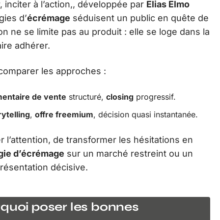
ir, inciter à l’action,, développée par
Elias Elmo
gies d’
écrémage
séduisent un public en quête de
ion ne se limite pas au produit : elle se loge dans la
ire adhérer.
de comparer les approches :
entaire de vente
structuré,
closing
progressif.
rytelling
,
offre freemium
, décision quasi instantanée.
r l’attention, de transformer les hésitations en
égie d’écrémage
sur un marché restreint ou un
présentation décisive.
rquoi poser les bonnes