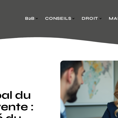
B2B
CONSEILS
DROIT
MA
al du
ente :