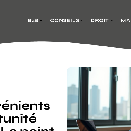
B2B
CONSEILS
DROIT
MA
vénients
tunité